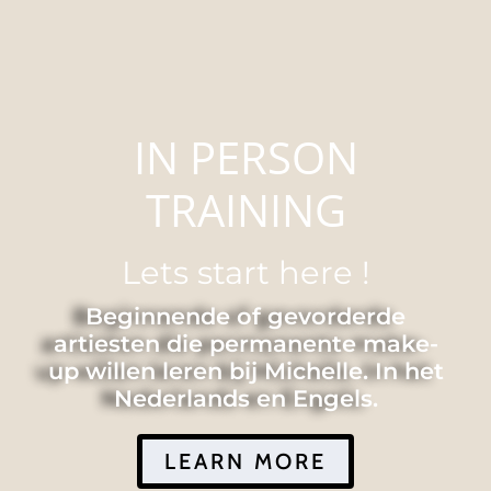
IN PERSON
TRAINING
Lets start here !
Beginnende of gevorderde
artiesten die permanente make-
up willen leren bij Michelle. In het
Nederlands en Engels.
LEARN MORE