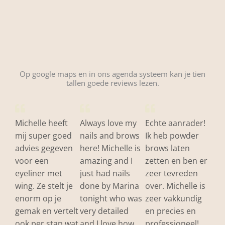
Op google maps en in ons agenda systeem kan je tien
tallen goede reviews lezen.
Michelle heeft
Always love my
Echte aanrader!
mij super goed
nails and brows
Ik heb powder
advies gegeven
here! Michelle is
brows laten
voor een
amazing and I
zetten en ben er
eyeliner met
just had nails
zeer tevreden
wing. Ze stelt je
done by Marina
over. Michelle is
enorm op je
tonight who was
zeer vakkundig
gemak en vertelt
very detailed
en precies en
ook per stap wat
and I love how
professioneel!