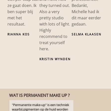
ze gaat doen. Ik
they turned out.
Bedankt,
ben super blij
Also a very
Michelle had ik
met het
pretty studio
dit maar eerder
resultaat.
with lots of light.
gedaan.
Highly
RIANNA KOS
SELMA KLAASEN
recommend to
treat yourself
here.
KRISTIN WYNDEN
WAT IS PERMANENT MAKE UP ?
"Permanente make-up" is een techniek
waarbij pigmenten op de huid worden